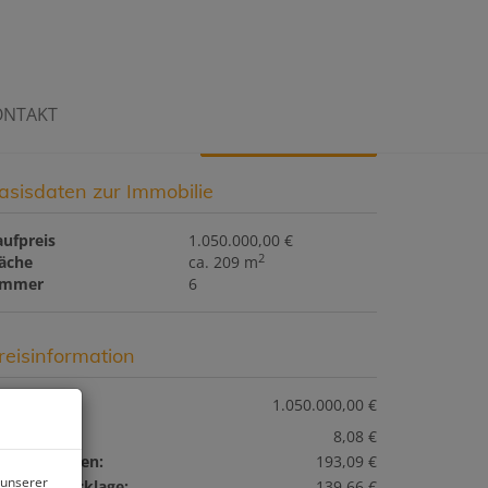
ONTAKT
Download Expose
asisdaten zur Immobilie
aufpreis
1.050.000,00 €
2
läche
ca. 209 m
immer
6
reisinformation
ufpreis:
1.050.000,00 €
arage:
8,08 €
etriebskosten:
193,09 €
 unserer
eparaturrücklage:
139,66 €