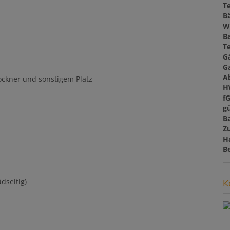
T
B
W
B
T
G
G
A
ckner und sonstigem Platz
H
f
gü
B
Z
H
B
dseitig)
K