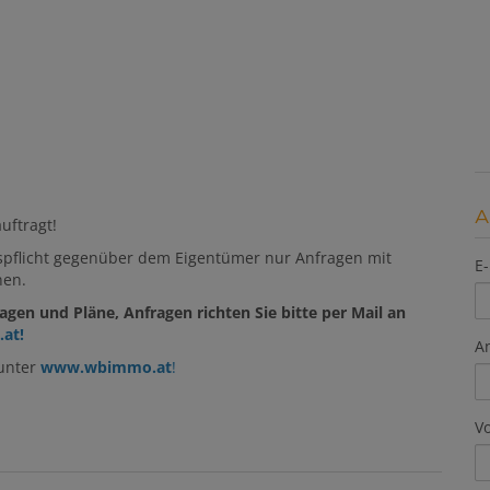
A
uftragt!
ispflicht gegenüber dem Eigentümer nur Anfragen mit
E-
nen.
gen und Pläne, Anfragen richten Sie bitte per Mail an
at
!
A
 unter
www.wbimmo.at
!
V