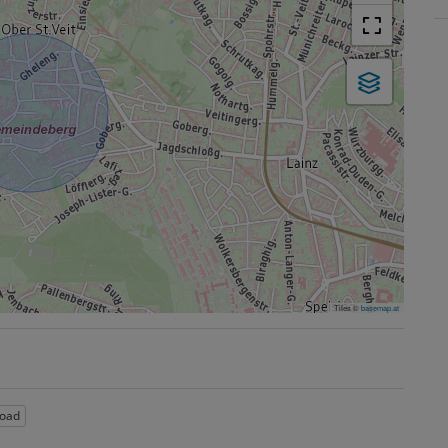
Tiles ©
basemap.at
oad