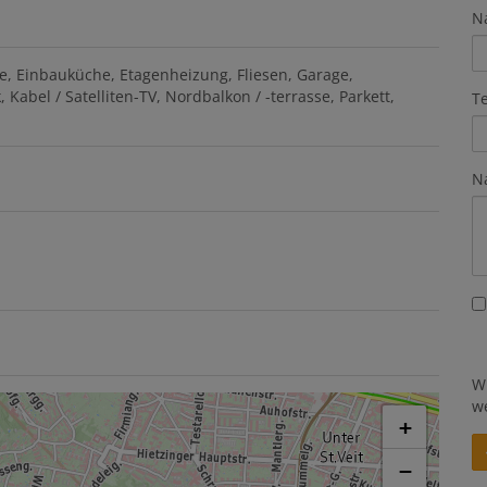
N
e
Einbauküche
Etagenheizung
Fliesen
Garage
k
Kabel / Satelliten-TV
Nordbalkon / -terrasse
Parkett
T
N
W
w
+
−