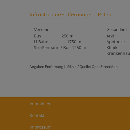
Infrastruktur/Entfernungen (POIs)
Verkehr
Gesundheit
Bus
250 m
Arzt
U-Bahn
1750 m
Apotheke
Straßenbahn / Bus
1250 m
Klinik
Krankenhau
Angaben Entfernung Luftlinie / Quelle: OpenStreetMap
Immobilien
Kontakt
Impressum