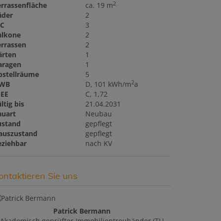
2
errassenfläche
ca. 19 m
äder
2
C
3
alkone
2
errassen
2
ärten
1
aragen
1
bstellräume
5
2
WB
D, 101 kWh/m
a
GEE
C, 1,72
ltig bis
21.04.2031
auart
Neubau
ustand
gepflegt
auszustand
gepflegt
eziehbar
nach KV
ontaktieren Sie uns
Patrick Bermann
Akademisch geprüfter Immobilientreuhänder (TU