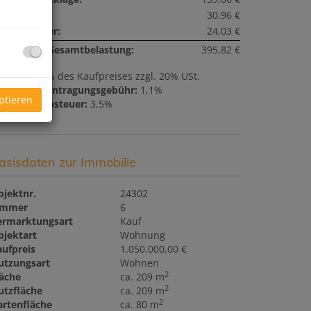
nstiges:
30,96 €
msatzsteuer:
24,03 €
onatliche Gesamtbelastung:
395,82 €
ovision:
3% des Kaufpreises zzgl. 20% USt.
rundbucheintragungsgebühr:
1,1%
ptieren
runderwerbsteuer:
3,5%
asisdaten zur Immobilie
bjektnr.
24302
immer
6
ermarktungsart
Kauf
bjektart
Wohnung
aufpreis
1.050.000,00 €
utzungsart
Wohnen
2
läche
ca. 209 m
2
utzfläche
ca. 209 m
2
artenfläche
ca. 80 m