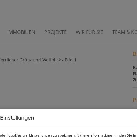
IMMOBILIEN
PROJEKTE
WIR FÜR SIE
TEAM & K
rlicher Grün- und Weitblick
B
K
F
Z
P
Ka
 Einstellungen
G
B
den Cookies um Einstellungen zu speichern. Nähere Informationen finden Sie in
R