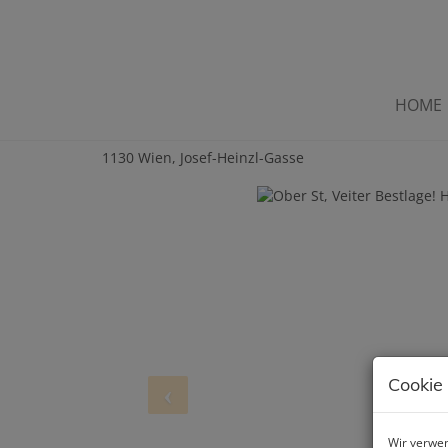
HOME
Ober St, Veiter Bestlage! Her
1130 Wien
, Josef-Heinzl-Gasse
Cookie
Wir verwen