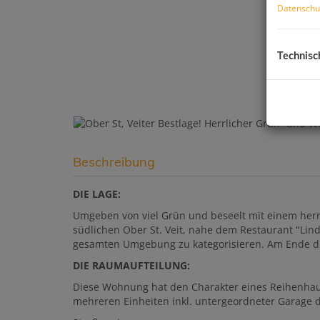
Datenschu
Technisc
Beschreibung
DIE LAGE:
Umgeben von viel Grün und beseelt mit einem herrli
südlichen Ober St. Veit, nahe dem Restaurant "Lin
gesamten Umgebung zu kategorisieren. Am Ende die
DIE RAUMAUFTEILUNG:
Diese Wohnung hat den Charakter eines Reihenhau
mehreren Einheiten inkl. untergeordneter Garage d