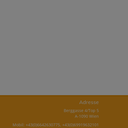
Adresse
Berggasse 4/Top 5
A-1090 Wien
Mobil:
+43(0)6642630775
,
+43(0)69919632101