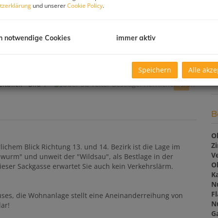
tzerklärung
und unserer
Cookie Policy
.
So
U
m
h notwendige Cookies
immer aktiv
Pr
G
Speichern
Alle akze
G
B
O
Z
chem Blick Richtung 13. und 14. Bezirk ist die Lage im
V
dwurm" und unweit der "Wildsau", als Bestlage in der
O
ser Sackgasse erwartet Sie auch kein Verkehrslärm.
K
N
F
ses, die Wohnanlage stellt eine Aneinanderreihung von
N
ar!
G