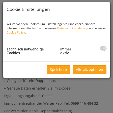
Cookie Einstellungen
Wir verwenden Cookies um Einstellungen zu speichern. Nähere
Informationen finden Sie in unserer
Datenschutzerklärung
und unserer
Cookie Policy
.
Technisch notwendige
immer
Cookies
aktiv
Beschreibung
Zum Verkauf kommt ein schönes Baugrundstück in
Speichern
Alle akzeptieren
Prellenkirchen
+ Geeignet für ein Doppelhaus
+ Genaue Daten erhalten Sie im Expose
Ergänzungsabgabe: € 10.000.-
Immobilientreuhänder Walter Pap, Tel: 0699 116 484 32
Der Vermittler ist als Doppelmakler tätig.