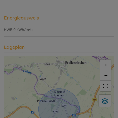
Energieausweis
2
HWB
0 kWh/m
a
Lageplan
+
−