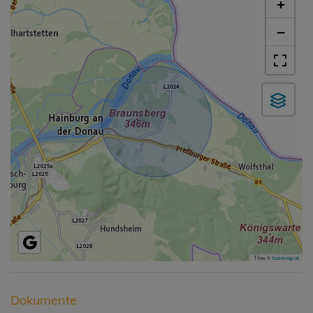
+
−
Tiles ©
basemap.at
Dokumente