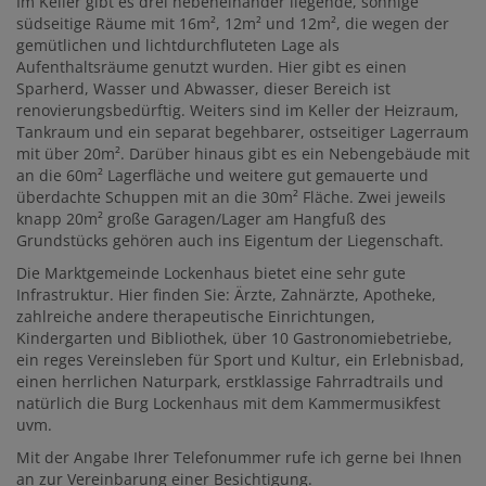
Im Keller gibt es drei nebeneinander liegende, sonnige
südseitige Räume mit 16m², 12m² und 12m², die wegen der
gemütlichen und lichtdurchfluteten Lage als
Aufenthaltsräume genutzt wurden. Hier gibt es einen
Sparherd, Wasser und Abwasser, dieser Bereich ist
renovierungsbedürftig. Weiters sind im Keller der Heizraum,
Tankraum und ein separat begehbarer, ostseitiger Lagerraum
mit über 20m². Darüber hinaus gibt es ein Nebengebäude mit
an die 60m² Lagerfläche und weitere gut gemauerte und
überdachte Schuppen mit an die 30m² Fläche. Zwei jeweils
knapp 20m² große Garagen/Lager am Hangfuß des
Grundstücks gehören auch ins Eigentum der Liegenschaft.
Die Marktgemeinde Lockenhaus bietet eine sehr gute
Infrastruktur. Hier finden Sie: Ärzte, Zahnärzte, Apotheke,
zahlreiche andere therapeutische Einrichtungen,
Kindergarten und Bibliothek, über 10 Gastronomiebetriebe,
ein reges Vereinsleben für Sport und Kultur, ein Erlebnisbad,
einen herrlichen Naturpark, erstklassige Fahrradtrails und
natürlich die Burg Lockenhaus mit dem Kammermusikfest
uvm.
Mit der Angabe Ihrer Telefonummer rufe ich gerne bei Ihnen
an zur Vereinbarung einer Besichtigung.