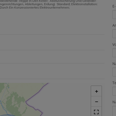
 Bestehende Treppe In Den Keller; Absturzsicherung Und Geländer:
geinrichtungen, Ableitungen, Erdung) Standard; Elektroinstallation:
E-
Durch Ein Konzessioniertes Elektrounternehmen;
A
V
N
T
+
−
N