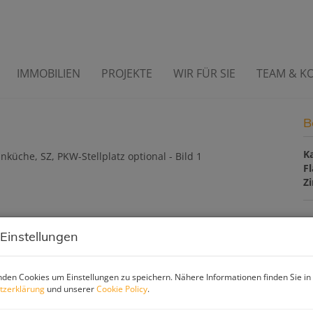
IMMOBILIEN
PROJEKTE
WIR FÜR SIE
TEAM & K
Wohnküche, SZ, PKW-Stellplatz
B
K
F
Z
P
 Einstellungen
Ka
den Cookies um Einstellungen zu speichern. Nähere Informationen finden Sie in
tzerklärung
und unserer
Cookie Policy
.
Pr
G