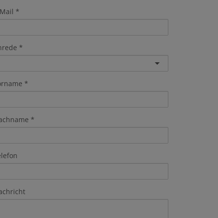
Mail
nrede
orname
achname
elefon
achricht