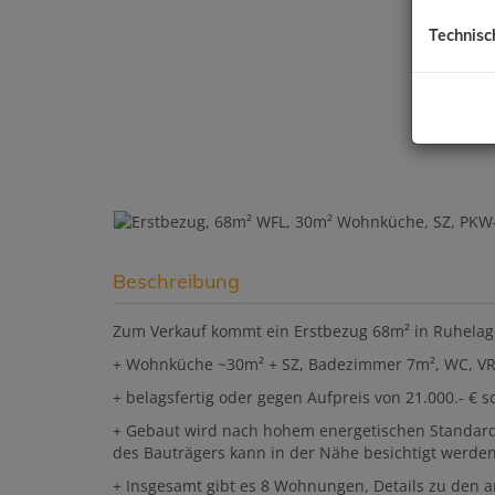
Technisc
Beschreibung
Zum Verkauf kommt ein Erstbezug 68m² in Ruhelag
+ Wohnküche ~30m² + SZ, Badezimmer 7m², WC, VR
+ belagsfertig oder gegen Aufpreis von 21.000.- € sch
+ Gebaut wird nach hohem energetischen Standard 
des Bauträgers kann in der Nähe besichtigt werde
+ Insgesamt gibt es 8 Wohnungen, Details zu den