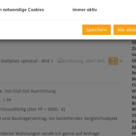
G
h notwendige Cookies
immer aktiv
B
Speichern
Alle akze
O
Z
V
O
K
N
Be
F
W
e, Ost-Süd-Ost Ausrichtung
Ke
, 1 PP
B
W
lüsselfertig (2ter PP = 5000.- €)
St
und Bauträgervertrag, ein bestehendes Vergleichsobjekt
Ke
n
A
H
 anderen Wohnungen sende ich gerne auf Anfrage