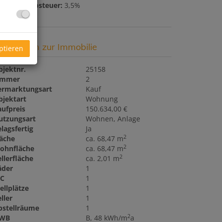
runderwerbsteuer:
3,5%
asisdaten zur Immobilie
ptieren
bjektnr.
25158
immer
2
ermarktungsart
Kauf
bjektart
Wohnung
aufpreis
150.634,00 €
utzungsart
Wohnen
Anlage
lagsfertig
Ja
2
läche
ca. 68,47 m
2
ohnfläche
ca. 68,47 m
2
llerfläche
ca. 2,01 m
äder
1
C
1
ellplätze
1
ller
1
bstellräume
1
2
WB
B, 48 kWh/m
a