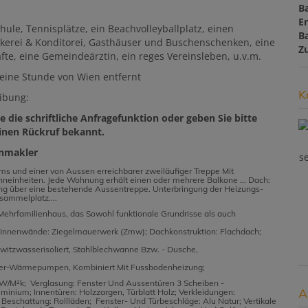
B
E
chule, Tennisplätze, ein Beachvolleyballplatz, einen
B
äckerei & Konditorei, Gasthäuser und Buschenschenken, eine
Z
fte, eine Gemeindeärztin, ein reges Vereinsleben, u.v.m.
 eine Stunde von Wien entfernt
K
eibung:
 die schriftliche Anfragefunktion oder geben Sie bitte
inen Rückruf bekannt.
enmakler
s
ms und einer von Aussen erreichbarer zweiläufiger Treppe Mit
hneinheiten. Jede Wohnung erhält einen oder mehrere Balkone ... Dach:
ng über eine bestehende Aussentreppe. Unterbringung der Heizungs-
ammelplatz....
Mehrfamilienhaus, das Sowohl funktionale Grundrisse als auch
Innenwände: Ziegelmauerwerk (Zmw); Dachkonstruktion: Flachdach;
witzwasserisoliert, Stahlblechwanne Bzw. - Dusche,
ser-Wärmepumpen, Kombiniert Mit Fussbodenheizung;
5 W/M²k; Verglasung: Fenster Und Aussentüren 3 Scheiben -
A
ium; Innentüren: Holzzargen, Türblatt Holz; Verkleidungen:
Beschattung: Rollläden; Fenster- Und Türbeschläge: Alu Natur; Vertikale