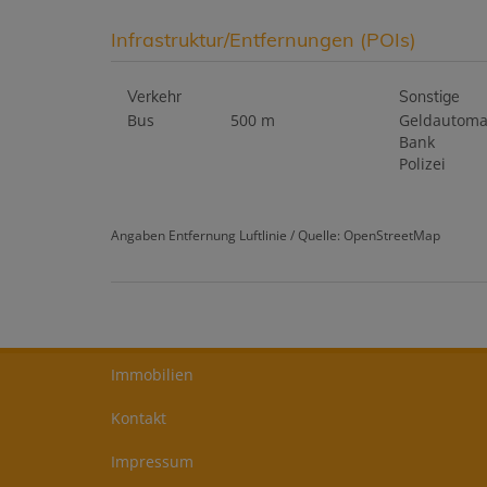
Infrastruktur/Entfernungen (POIs)
Verkehr
Sonstige
Bus
500 m
Geldautoma
Bank
Polizei
Angaben Entfernung Luftlinie / Quelle: OpenStreetMap
Immobilien
Kontakt
Impressum