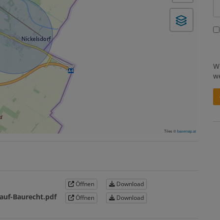
W
w
Tiles ©
basemap.at
Öffnen
Download
auf-Baurecht.pdf
Öffnen
Download