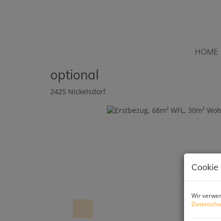
HOME
Erstbezug, 68m² WFL, 30m² 
optional
2425 Nickelsdorf
Cookie
Wir verwen
Datenschu