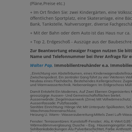
(Pläne,Preise etc.)
+ Im Ort finden Sie: zwei Kindergärten, eine Volkss
öffentlichen Sportplatz, eine Skateranlage, eine B
Bank, Tankstelle, Nahversorger, diverse Fachgeschä
+ Mit der Bahn oder dem Auto ist das Haus nur ca.
+ Top 2, Erdgeschoß - Auszüge aus der Baubeschr
Zur Beantwortung etwaiger Fragen nutzen Sie bitte
Name und Telefonnummer bei Ihrer Anfrage für e
Walter Pap,
Immobilientreuhänder e.a. Immobili
..Einrichtung von Abstellräumen, eines Kinderwagenabstellrau
Zwischenpodest. Ein zentraler Gang führt zu vier Weiteren Wo
Neubau eines Flachdachs. Bestehendes Kellergeschoss: Zuga
und Warmwassertechnik. Nebenanlagen: Im Erdgeschoss Mülls
Damit Entsteht Ein Modernes, Auf Zwei Ebenen Organisiertes 
grosszügige Aussen- Und Gemeinschaftsflächen bietet.
Aussenwände: Ziegelmauerwerk (Zmw) Mit Vollwärmeschutz; 
Aussenfassade: Putzfassade;
Sanitäre Einrichtung: Hänge-Wc Mit Unterputz-Spülkasten, Sch
Waschmaschinenanschluss;
Heizung U. Warm- Wasserzubereitung:Mittels Zwei Luft-Was
Fenster: Terrassentüren: Kunststoff-Fenster; Alu, K-Wert 0,8
Wärmedämmverglasung; Dusche – Esg, Hauseingangstür: Alumin
Sohlbankabdeckungen Alu Pulverbeschichtet, Farbe Anthrazit; 