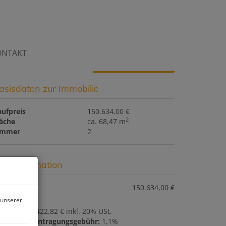
ONTAKT
Download Expose
asisdaten zur Immobilie
aufpreis
150.634,00 €
2
läche
ca. 68,47 m
immer
2
reisinformation
ufpreis:
150.634,00 €
 unserer
ovision:
5.422,82 € inkl. 20% USt.
rundbucheintragungsgebühr:
1,1%