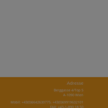
Adresse
Berggasse 4/Top 5
A-1090 Wien
Mobil:
+43(0)6642630775
,
+43(0)69919632101
FAX: +43-1-890 18 50