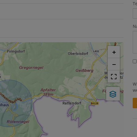
T
N
+
−
W
w