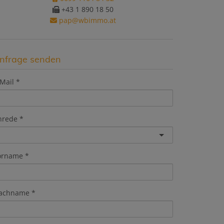
+43 1 890 18 50
pap@wbimmo.at
nfrage senden
Mail
nrede
orname
achname