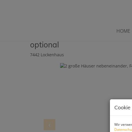
HOME
2 große Häuser nebeneinand
optional
7442 Lockenhaus
Cookie
Wir verwen
Datenschu