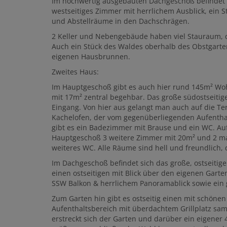
Im hochwertig ausgebauten Dachgeschoß befindet s
westseitiges Zimmer mit herrlichem Ausblick, ein 
und Abstellräume in den Dachschrägen.
2 Keller und Nebengebäude haben viel Stauraum, der
Auch ein Stück des Waldes oberhalb des Obstgartens
eigenen Hausbrunnen.
Zweites Haus:
Im Hauptgeschoß gibt es auch hier rund 145m² Woh
mit 17m² zentral begehbar. Das große südostseiti
Eingang. Von hier aus gelangt man auch auf die Te
Kachelofen, der vom gegenüberliegenden Aufentha
gibt es ein Badezimmer mit Brause und ein WC. Auf
Hauptgeschoß 3 weitere Zimmer mit 20m² und 2 mal
weiteres WC. Alle Räume sind hell und freundlich, 
Im Dachgeschoß befindet sich das große, ostseiti
einen ostseitigen mit Blick über den eigenen Garte
SSW Balkon & herrlichem Panoramablick sowie ein 
Zum Garten hin gibt es ostseitig einen mit schöne
Aufenthaltsbereich mit überdachtem Grillplatz sam
erstreckt sich der Garten und darüber ein eigener