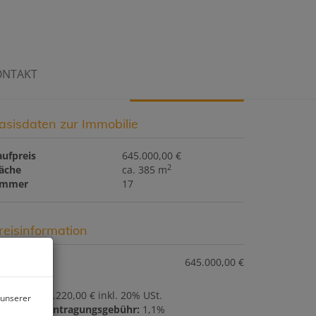
ONTAKT
Download Expose
asisdaten zur Immobilie
aufpreis
645.000,00 €
2
läche
ca. 385 m
immer
17
reisinformation
ufpreis:
645.000,00 €
ovision:
23.220,00 € inkl. 20% USt.
 unserer
rundbucheintragungsgebühr:
1,1%