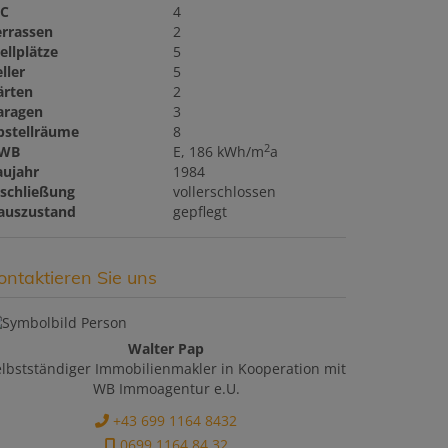
C
4
errassen
2
ellplätze
5
ller
5
ärten
2
aragen
3
bstellräume
8
2
WB
E, 186 kWh/m
a
aujahr
1984
rschließung
vollerschlossen
auszustand
gepflegt
ontaktieren Sie uns
Walter Pap
elbstständiger Immobilienmakler in Kooperation mit
WB Immoagentur e.U.
+43 699 1164 8432
0699 1164 84 32