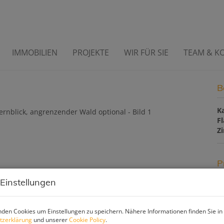
IMMOBILIEN
PROJEKTE
WIR FÜR SIE
TEAM & K
er, Fernblick, angrenzender Wald
B
K
F
Z
P
 Einstellungen
Ka
Pr
den Cookies um Einstellungen zu speichern. Nähere Informationen finden Sie in
G
tzerklärung
und unserer
Cookie Policy
.