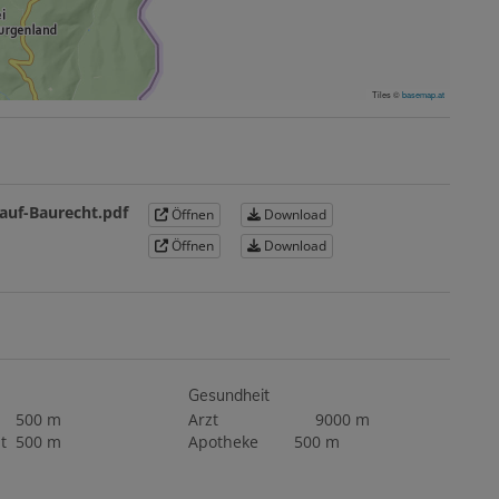
Tiles ©
basemap.at
auf-Baurecht.pdf
Öffnen
Download
Öffnen
Download
Gesundheit
500 m
Arzt
9000 m
t
500 m
Apotheke
500 m