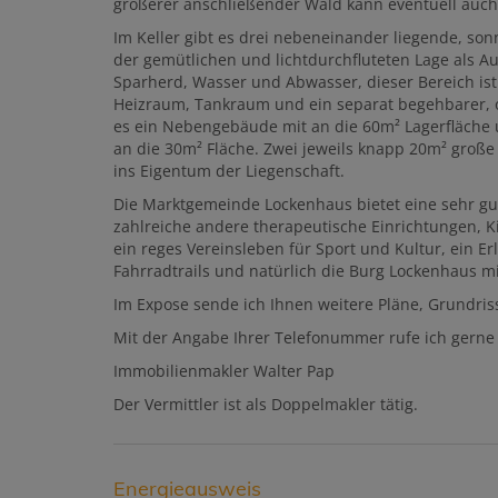
größerer anschließender Wald kann eventuell auch
Im Keller gibt es drei nebeneinander liegende, so
der gemütlichen und lichtdurchfluteten Lage als A
Sparherd, Wasser und Abwasser, dieser Bereich ist 
Heizraum, Tankraum und ein separat begehbarer, o
es ein Nebengebäude mit an die 60m² Lagerfläche
an die 30m² Fläche. Zwei jeweils knapp 20m² gro
ins Eigentum der Liegenschaft.
Die Marktgemeinde Lockenhaus bietet eine sehr gute
zahlreiche andere therapeutische Einrichtungen, K
ein reges Vereinsleben für Sport und Kultur, ein Er
Fahrradtrails und natürlich die Burg Lockenhaus
Im Expose sende ich Ihnen weitere Pläne, Grundriss
Mit der Angabe Ihrer Telefonummer rufe ich gerne 
Immobilienmakler Walter Pap
Der Vermittler ist als Doppelmakler tätig.
Energieausweis