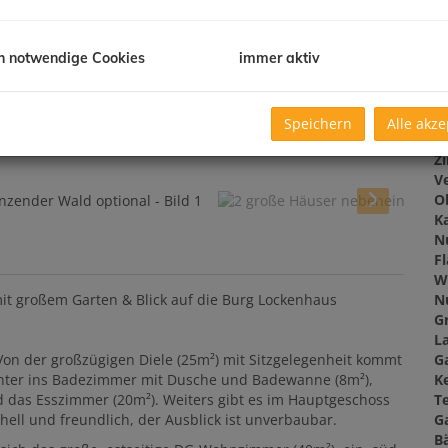
G
h notwendige Cookies
immer aktiv
B
Speichern
Alle akze
O
Z
V
O
K
N
F
W
N
it großem Garten & Blick auf die Burg Lockenhaus
G
L
G
on der großzügigen Diele (25m²) mit Sitzgelegenheit kommt
Ke
nter ins Badezimmer mit Dusche und Badewanne (8m²),
T
d das Esszimmer (20m²). Weiters gibt es im Hauptgeschoss
G
hell und freundlich, der Ausblick ist unverbaubar.
B