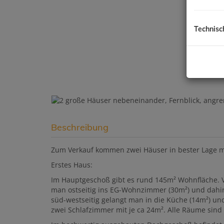
Technisc
Beschreibung
Zum Verkauf kommen zwei Häuser in bester Lage m
Erstes Haus:
Im Hauptgeschoß gibt es rund 145m² Wohnfläche. V
man ostseitig ins EG-Wohnzimmer (30m²) und dahi
süd-westseitig gelangt man in die Küche (14m²) un
zwei Schlafzimmer mit je ca 24m². Alle Räume sind 