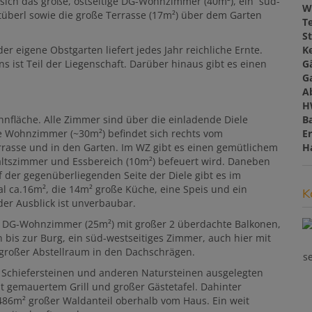
ich das große, ostseitige DG-Wohnzimmer (40m²), ein süd-
W
Stüberl sowie die große Terrasse (17m²) über dem Garten
T
St
Ke
 eigene Obstgarten liefert jedes Jahr reichliche Ernte.
G
 ist Teil der Liegenschaft. Darüber hinaus gibt es einen
G
A
H
B
nfläche. Alle Zimmer sind über die einladende Diele
E
ge Wohnzimmer (~30m²) befindet sich rechts vom
H
rrasse und in den Garten. Im WZ gibt es einen gemütlichem
ltszimmer und Essbereich (10m²) befeuert wird. Daneben
 der gegenüberliegenden Seite der Diele gibt es im
 ca.16m², die 14m² große Küche, eine Speis und ein
K
der Ausblick ist unverbaubar.
ge DG-Wohnzimmer (25m²) mit großer 2 überdachte Balkonen,
n bis zur Burg, ein süd-westseitiges Zimmer, auch hier mit
großer Abstellraum in den Dachschrägen.
s
n Schiefersteinen und anderen Natursteinen ausgelegten
t gemauertem Grill und großer Gästetafel. Dahinter
 486m² großer Waldanteil oberhalb vom Haus. Ein weit