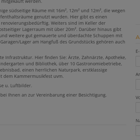
 mitgekauft werden.
nnige südseitige Räume mit 16m², 12m² und 12m², die wegen
ufenthaltsräume genutzt wurden. Hier gibt es einen
renovierungsbedürftig. Weiters sind im Keller der
stseitiger Lagerraum mit über 20m². Darüber hinaus gibt
 und weitere gut gemauerte und überdachte Schuppen mit
A
ße Garagen/Lager am Hangfuß des Grundstücks gehören auch
E-
 Infrastruktur. Hier finden Sie: Ärzte, Zahnärzte, Apotheke,
indergarten und Bibliothek, über 10 Gastronomiebetriebe,
lebnisbad, einen herrlichen Naturpark, erstklassige
A
 mit dem Kammermusikfest uvm.
e u. Luftbilder.
bei Ihnen an zur Vereinbarung einer Besichtigung.
V
N