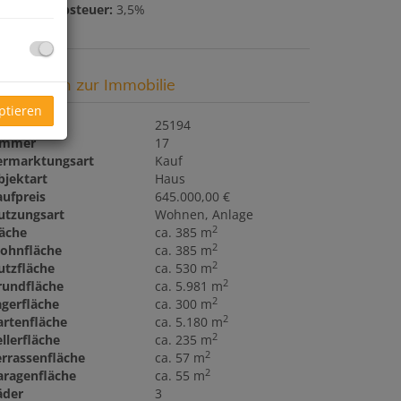
runderwerbsteuer:
3,5%
asisdaten zur Immobilie
ptieren
bjektnr.
25194
immer
17
ermarktungsart
Kauf
bjektart
Haus
aufpreis
645.000,00 €
utzungsart
Wohnen
Anlage
2
läche
ca. 385 m
2
ohnfläche
ca. 385 m
2
utzfläche
ca. 530 m
2
rundfläche
ca. 5.981 m
2
agerfläche
ca. 300 m
2
artenfläche
ca. 5.180 m
2
llerfläche
ca. 235 m
2
errassenfläche
ca. 57 m
2
aragenfläche
ca. 55 m
äder
3