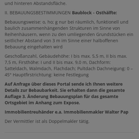
und hinteren Abstandsfläche.
II. BEBAUUNGSBESTIMMUNGEN
Baublock - Osthälfte:
Bebauungsweise: o, ho; g nur bei räumlich, funktionell und
baulich zusammenhängenden Strukturen im Sinne von
Reihenhäusern, wenn zu den umliegenden Grundstücken ein
seitlicher Abstand von 3 m im Sinne einer halboffenen
Bebauung eingehalten wird
Geschoßanzahl, Gebäudehöhe: I bis max. 5,5 m, II bis max.
7,5 m, Firsthöhe: I und II bis max. 9,0 m, Dachform:
Satteldach, Walmdach, Flachdach; Pultdach Dachneigung: 0 –
45° Hauptfirstrichtung: keine Festlegung
Auf Anfrage über dieses Portal sende ich Ihnen weitere
Details zur Bebaubarkeit. Sie erhalten dann die gesamte
Auflage 3. Änderung Bebauungsplan für das gesamte
Ortsgebiet im Anhang zum Expose.
Immobilientreuhänder e.a. Immobilienmakler Walter Pap
Der Vermittler ist als Doppelmakler tätig.