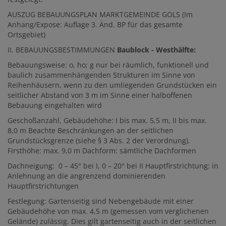
AUSZUG BEBAUUNGSPLAN MARKTGEMEINDE GOLS (Im
Anhang/Expose: Auflage 3. Änd. BP für das gesamte
Ortsgebiet)
II. BEBAUUNGSBESTIMMUNGEN
Baublock - Westhälfte:
Bebauungsweise: o, ho; g nur bei räumlich, funktionell und
baulich zusammenhängenden Strukturen im Sinne von
Reihenhäusern, wenn zu den umliegenden Grundstücken ein
seitlicher Abstand von 3 m im Sinne einer halboffenen
Bebauung eingehalten wird
Geschoßanzahl, Gebäudehöhe: I bis max. 5,5 m, II bis max.
8,0 m Beachte Beschränkungen an der seitlichen
Grundstücksgrenze (siehe § 3 Abs. 2 der Verordnung).
Firsthöhe: max. 9,0 m Dachform: sämtliche Dachformen
Dachneigung: 0 – 45° bei I, 0 – 20° bei II Hauptfirstrichtung: in
Anlehnung an die angrenzend dominierenden
Hauptfirstrichtungen
Festlegung: Gartenseitig sind Nebengebäude mit einer
Gebäudehöhe von max. 4,5 m (gemessen vom verglichenen
Gelände) zulässig. Dies gilt gartenseitig auch in der seitlichen