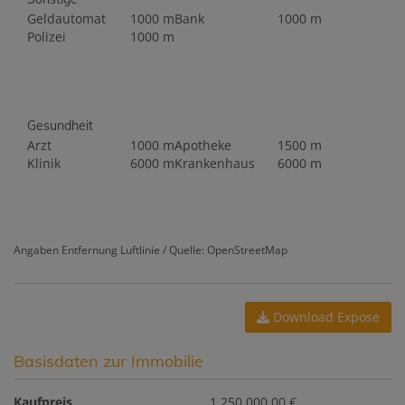
Geldautomat
1000 m
Bank
1000 m
Polizei
1000 m
Gesundheit
Arzt
1000 m
Apotheke
1500 m
Klinik
6000 m
Krankenhaus
6000 m
Angaben Entfernung Luftlinie / Quelle: OpenStreetMap
Download Expose
Basisdaten zur Immobilie
Kaufpreis
1.250.000,00 €